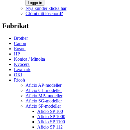
Logga in
Nya kunder klicka här
Glömt ditt lösenord?
Fabrikat
Brother
Canon
Epson
HP
Konica / Minolta
Kyocera
Lexmark
OKI
Ricoh
Aficio AP-modeller
Aficio CL-modeller
Aficio MP-modeller
Aficio SG-modeller
Aficio SP-modeller
Aficio SP 100
Aficio SP 1000
Aficio SP 1100
Aficio SP 112