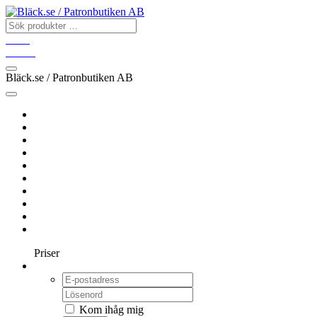
Konto
Varukorg
Bläck.se / Patronbutiken AB
Hem
BROTHER
CANON
EPSON
HP
OKI
SAMSUNG
XEROX
ÖVRIGA
FÄRGBAND
Priser
Logga in
Kom ihåg mig