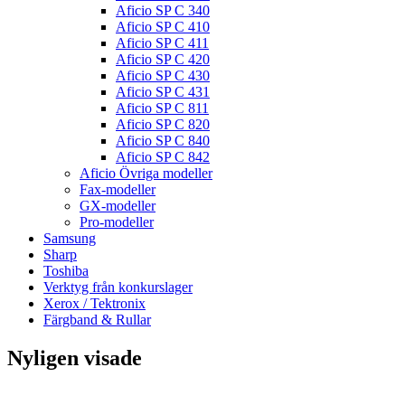
Aficio SP C 340
Aficio SP C 410
Aficio SP C 411
Aficio SP C 420
Aficio SP C 430
Aficio SP C 431
Aficio SP C 811
Aficio SP C 820
Aficio SP C 840
Aficio SP C 842
Aficio Övriga modeller
Fax-modeller
GX-modeller
Pro-modeller
Samsung
Sharp
Toshiba
Verktyg från konkurslager
Xerox / Tektronix
Färgband & Rullar
Nyligen visade