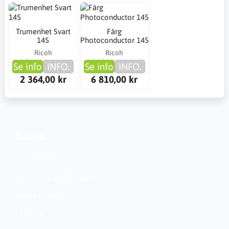
Trumenhet Svart
Färg
145
Photoconductor 145
Ricoh
Ricoh
Se info
INFO.
Se info
INFO.
2 364,00 kr
6 810,00 kr
Konto
Kundservice
Nationella inställningar
Skapa konto?
Logga in