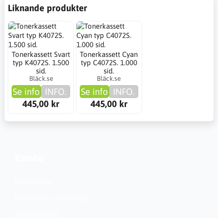
Liknande produkter
Tonerkassett Svart
Tonerkassett Cyan
typ K4072S. 1.500
typ C4072S. 1.000
sid.
sid.
Bläck.se
Bläck.se
Se info
INFO.
Se info
INFO.
445,00 kr
445,00 kr
Konto
Kundservice
Nationella inställningar
Skapa konto?