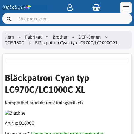
Hem
Fabrikat
Brother
DCP-Serien
DCP-130C
Bläckpatron Cyan typ LC970C/LC1000C XL
Bläckpatron Cyan typ
LC970C/LC1000C XL
Kompatibel produkt (ersättningsartikel)
Art.Nr::
B1000C
Lagerstatus?:
I lager hos oss eller extern leverantör