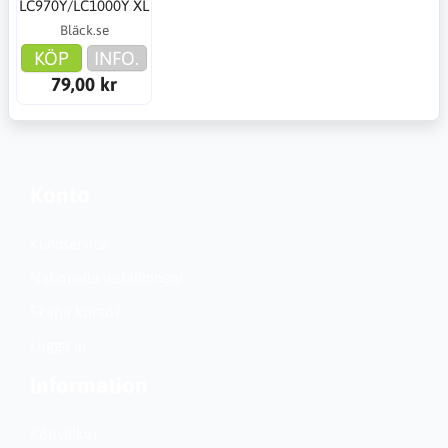
LC970Y/LC1000Y XL
Bläck.se
KÖP
INFO.
79,00 kr
Konto
Kundservice
Nationella inställningar
Skapa konto?
Logga in
Information
Köpvillkor