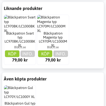
Liknande produkter
Bläckpatron Svart
Bläckpatron
typ
Magenta typ
LC970BK/LC1000BK
LC970M/LC1000M
XL
XL
Bläck.se
Bläck.se
KÖP
INFO.
KÖP
INFO.
79,00 kr
79,00 kr
Även köpta produkter
Bläckpatron Gul typ