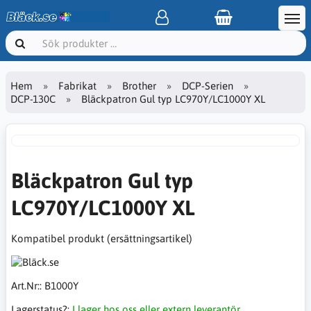
Hem
Fabrikat
Brother
DCP-Serien
DCP-130C
Bläckpatron Gul typ LC970Y/LC1000Y XL
Bläckpatron Gul typ
LC970Y/LC1000Y XL
Kompatibel produkt (ersättningsartikel)
Art.Nr::
B1000Y
Lagerstatus?:
I lager hos oss eller extern leverantör