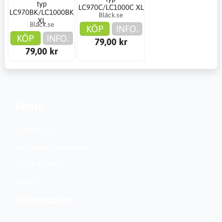
typ
LC970C/LC1000C XL
LC970BK/LC1000BK
Bläck.se
XL
Bläck.se
KÖP
INFO.
KÖP
INFO.
79,00 kr
79,00 kr
Konto
Kundservice
Nationella inställningar
Skapa konto?
Logga in
Information