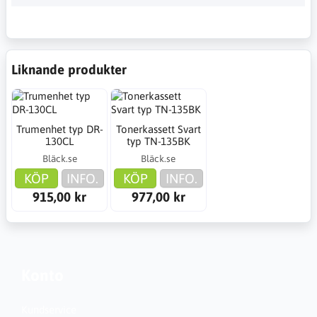
Liknande produkter
Trumenhet typ DR-
Tonerkassett Svart
130CL
typ TN-135BK
Bläck.se
Bläck.se
KÖP
INFO.
KÖP
INFO.
915,00 kr
977,00 kr
Konto
Kundservice