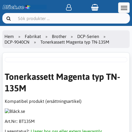
Hem
Fabrikat
Brother
DCP-Serien
DCP-9040CN
Tonerkassett Magenta typ TN-135M
Tonerkassett Magenta typ TN-
135M
Kompatibel produkt (ersättningsartikel)
Art.Nr::
BT135M
Lagerstatus?:
I lager hos oss eller extern leverantör