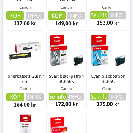
Canon
Canon
Canon
Se info
INFO.
KÖP
INFO.
KÖP
INFO.
153,00 kr
137,00 kr
149,00 kr
Tonerkassett Gul Nr.
Svart bläckpatron
Cyan bläckpatron
716
BCI-6BK
BCI-6C
Canon
Canon
Canon
Se info
INFO.
Se info
INFO.
KÖP
INFO.
172,00 kr
175,00 kr
164,00 kr