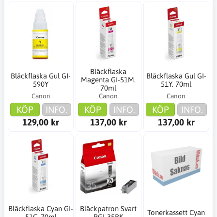
Bläckflaska
Bläckflaska Gul GI-
Bläckflaska Gul GI-
Magenta GI-51M.
590Y
51Y. 70ml
70ml
Canon
Canon
Canon
KÖP
INFO.
KÖP
INFO.
KÖP
INFO.
129,00 kr
137,00 kr
137,00 kr
Bläckflaska Cyan GI-
Bläckpatron Svart
Tonerkassett Cyan
51C. 70ml
PGI-35BK