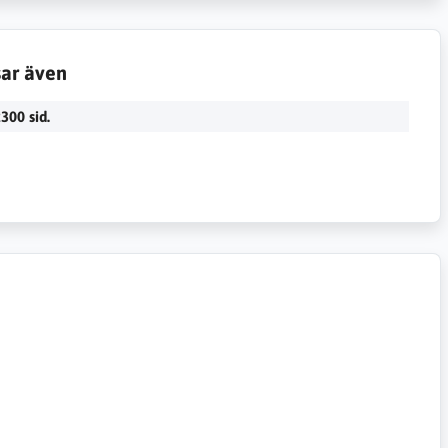
sar även
300 sid.