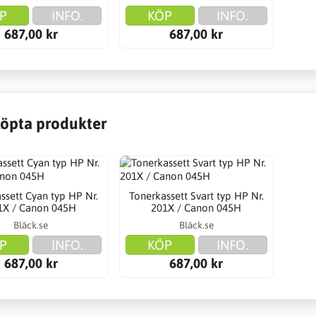
P
INFO.
KÖP
INFO.
687,00 kr
687,00 kr
öpta produkter
ssett Cyan typ HP Nr.
Tonerkassett Svart typ HP Nr.
1X / Canon 045H
201X / Canon 045H
Bläck.se
Bläck.se
P
INFO.
KÖP
INFO.
687,00 kr
687,00 kr