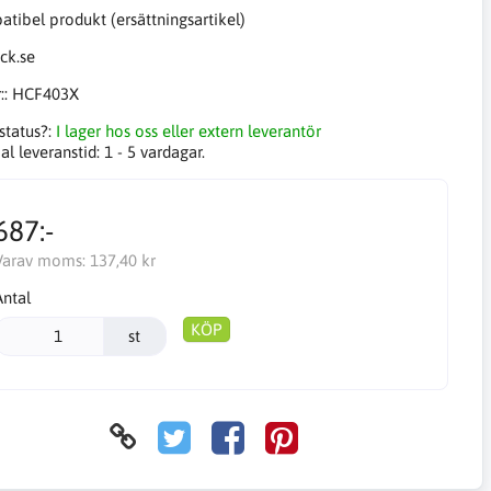
tibel produkt (ersättningsartikel)
::
HCF403X
status?:
I lager hos oss eller extern leverantör
l leveranstid:
1 - 5 vardagar.
687:-
Varav moms:
137,40 kr
Antal
KÖP
st