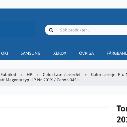
OKI
SAMSUNG
XEROX
ÖVRIGA
FÄRGBAN
Fabrikat
HP
Color Laser/LaserJet
Color Laserjet Pro
ett Magenta typ HP Nr. 201X / Canon 045H
To
20