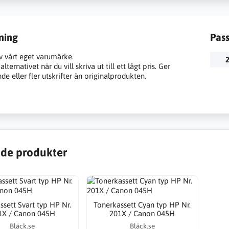
ning
Pas
v vårt eget varumärke.
2
lternativet när du vill skriva ut till ett lågt pris. Ger
e eller fler utskrifter än originalprodukten.
de produkter
ssett Svart typ HP Nr.
Tonerkassett Cyan typ HP Nr.
1X / Canon 045H
201X / Canon 045H
Bläck.se
Bläck.se