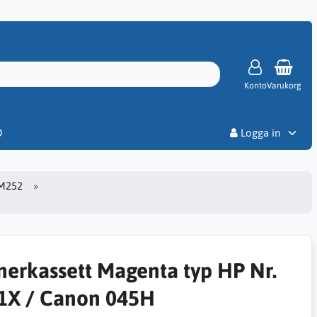
Konto
Varukorg
Priser
D
Logga in
 M252
nerkassett Magenta typ HP Nr.
1X / Canon 045H