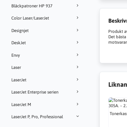
Bläckpatroner HP 937
Color Laser/LaserJet
Beskriv
Designjet
Produkt a
Det bästa a
motsvarand
DeskJet
Envy
Laser
LaserJet
Liknan
LaserJet Enterprise serien
LaserJet M
Tonerkass
LaserJet P, Pro, Professional