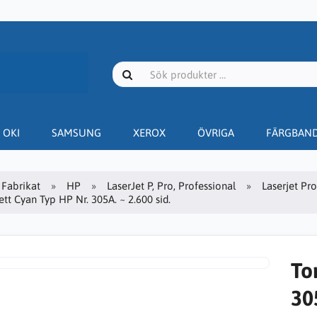
OKI
SAMSUNG
XEROX
ÖVRIGA
FÄRGBAN
Fabrikat
HP
LaserJet P, Pro, Professional
Laserjet Pr
tt Cyan Typ HP Nr. 305A. ~ 2.600 sid.
To
305