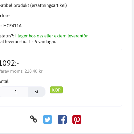
tibel produkt (ersättningsartikel)
::
HCE411A
status?:
I lager hos oss eller extern leverantör
l leveranstid:
1 - 5 vardagar.
1092:-
Varav moms:
218,40 kr
Antal
KÖP
st