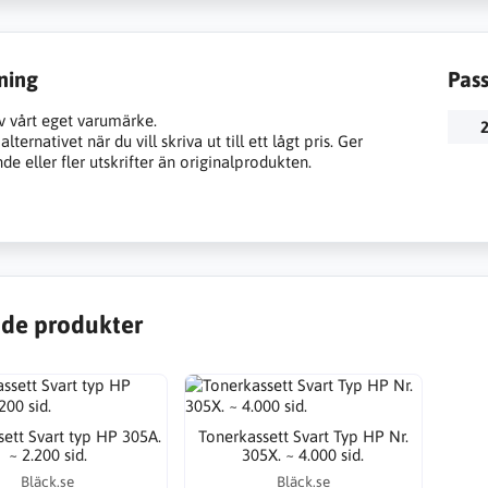
ning
Pas
v vårt eget varumärke.
2
lternativet när du vill skriva ut till ett lågt pris. Ger
e eller fler utskrifter än originalprodukten.
de produkter
ett Svart typ HP 305A.
Tonerkassett Svart Typ HP Nr.
~ 2.200 sid.
305X. ~ 4.000 sid.
Bläck.se
Bläck.se