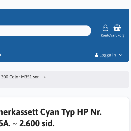
Konto
Varukorg
Priser
D
Logga in
o 300 Color M351 ser.
nerkassett Cyan Typ HP Nr.
A. ~ 2.600 sid.