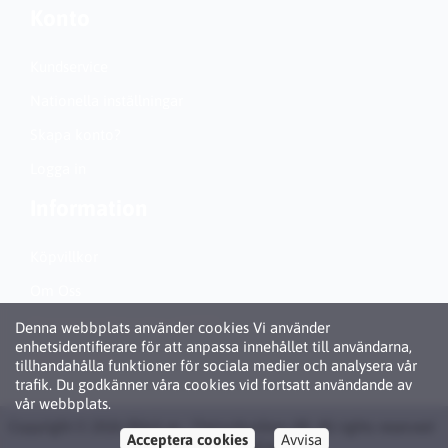
Konto
Kundservice
Nationella inställningar
Skapa konto?
Logga in
Information
Köpvillkor
Om Oss
Personuppgiftspolicy (GDPR)
Denna webbplats använder cookies Vi använder
enhetsidentifierare för att anpassa innehållet till användarna,
Om Cookies
tillhandahålla funktioner för sociala medier och analysera vår
trafik. Du godkänner våra cookies vid fortsatt användande av
vår webbplats.
Copyright © 2026 Bläck.se / Patronbutiken AB. All rights reserved ·
Acceptera cookies
Avvisa
Powered by
LiteCart®