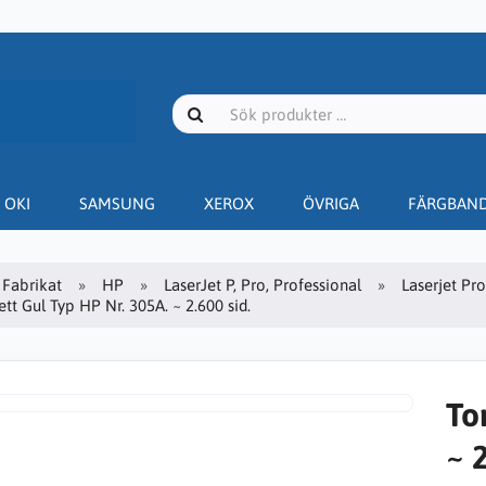
OKI
SAMSUNG
XEROX
ÖVRIGA
FÄRGBAN
Fabrikat
HP
LaserJet P, Pro, Professional
Laserjet Pr
tt Gul Typ HP Nr. 305A. ~ 2.600 sid.
To
~ 2