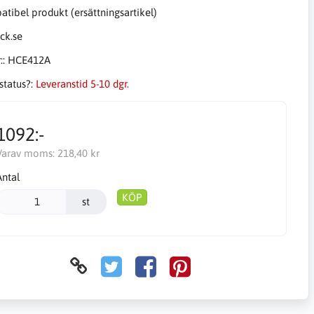
tibel produkt (ersättningsartikel)
::
HCE412A
status?:
Leveranstid 5-10 dgr.
1092:-
Varav moms:
218,40 kr
Antal
KÖP
st