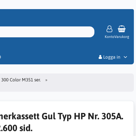
Konto
Varukorg
Priser
D
Logga in
o 300 Color M351 ser.
nerkassett Gul Typ HP Nr. 305A.
.600 sid.