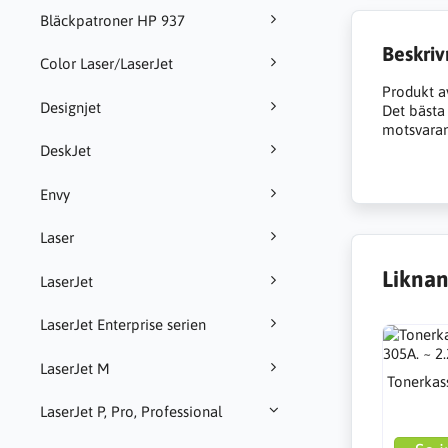
Bläckpatroner HP 937
Beskriv
Color Laser/LaserJet
Produkt a
Designjet
Det bästa a
motsvarand
DeskJet
Envy
Laser
Liknan
LaserJet
LaserJet Enterprise serien
LaserJet M
Tonerkass
LaserJet P, Pro, Professional