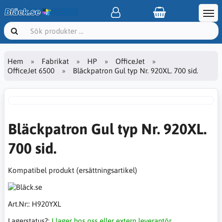
Hem
Fabrikat
HP
OfficeJet
OfficeJet 6500
Bläckpatron Gul typ Nr. 920XL. 700 sid.
Bläckpatron Gul typ Nr. 920XL.
700 sid.
Kompatibel produkt (ersättningsartikel)
Art.Nr::
H920YXL
Lagerstatus?:
I lager hos oss eller extern leverantör