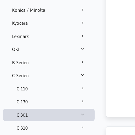
Konica / Minolta
Kyocera
Lexmark
OKI
B-Serien
C-Serien
C 110
C 130
C 301
C 310