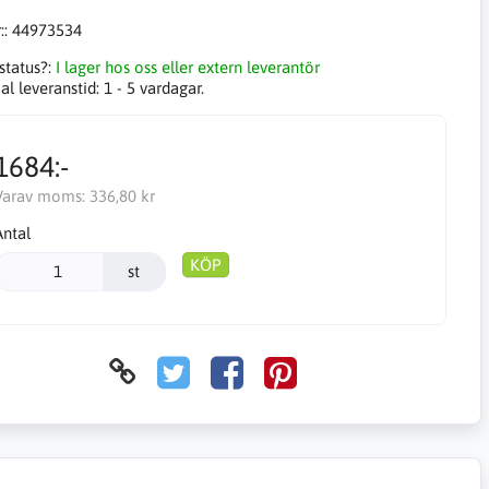
::
44973534
status?:
I lager hos oss eller extern leverantör
l leveranstid:
1 - 5 vardagar.
1684:-
Varav moms:
336,80 kr
Antal
KÖP
st