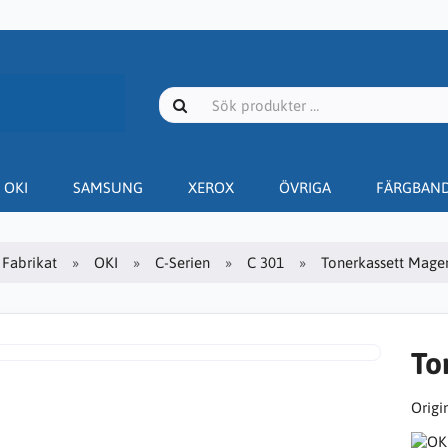
OKI
SAMSUNG
XEROX
ÖVRIGA
FÄRGBAN
Fabrikat
OKI
C-Serien
C 301
Tonerkassett Magen
To
Origin