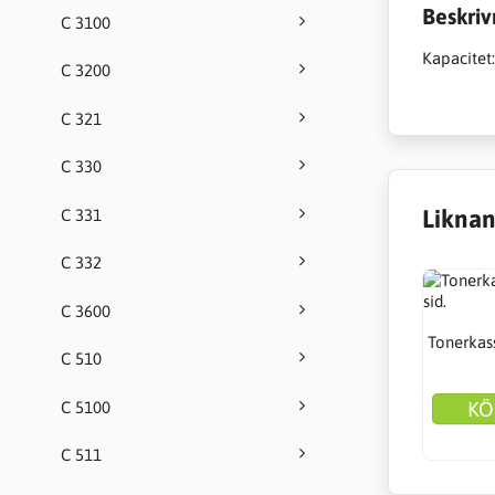
Beskriv
C 3100
Kapacitet
C 3200
C 321
C 330
Liknan
C 331
C 332
C 3600
Tonerkass
C 510
KÖ
C 5100
C 511