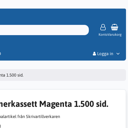
Konto
Varukorg
Priser
D
Logga in
ta 1.500 sid.
nerkassett Magenta 1.500 sid.
alartikel från Skrivartillverkaren