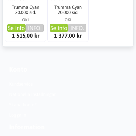
Trumma Cyan
Trumma Cyan
20.000 sid.
20.000 sid.
OKI
OKI
Se info
INFO.
Se info
INFO.
1 515,00 kr
1 377,00 kr
Konto
Kundservice
Nationella inställningar
Skapa konto?
Logga in
Information