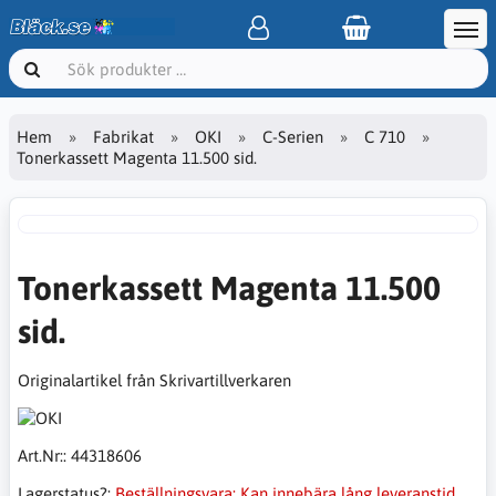
Hem
Fabrikat
OKI
C-Serien
C 710
Tonerkassett Magenta 11.500 sid.
Tonerkassett Magenta 11.500
sid.
Originalartikel från Skrivartillverkaren
Art.Nr::
44318606
Lagerstatus?:
Beställningsvara: Kan innebära lång leveranstid