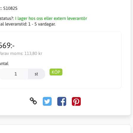
::
S1082S
status?:
I lager hos oss eller extern leverantör
l leveranstid:
1 - 5 vardagar.
569:-
Varav moms:
113,80 kr
Antal
KÖP
st