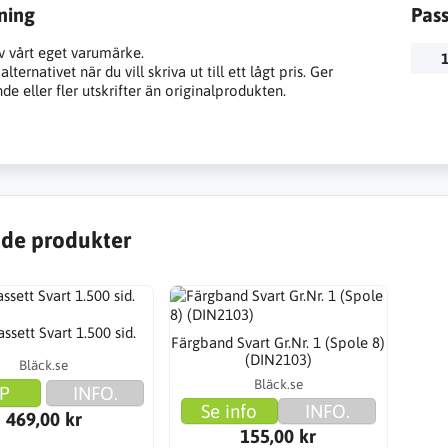
ning
Pas
v vårt eget varumärke.
1
lternativet när du vill skriva ut till ett lågt pris. Ger
e eller fler utskrifter än originalprodukten.
de produkter
ssett Svart 1.500 sid.
Färgband Svart Gr.Nr. 1 (Spole 8)
(DIN2103)
Bläck.se
Bläck.se
P
INFO.
Se info
INFO.
469,00 kr
155,00 kr