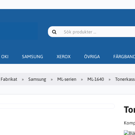
OKI
SAMSUNG
XEROX
ÖVRIGA
FÄRGBAN
Fabrikat
Samsung
ML-serien
ML-1640
Tonerkasse
To
Kompa