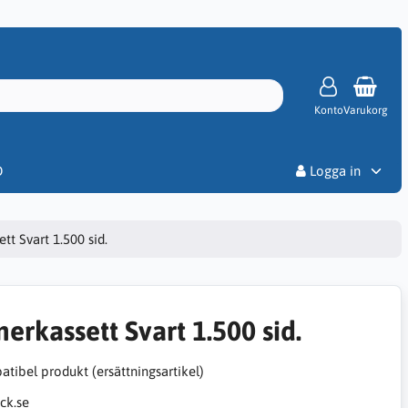
Konto
Varukorg
Priser
D
Logga in
tt Svart 1.500 sid.
nerkassett Svart 1.500 sid.
tibel produkt (ersättningsartikel)