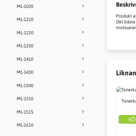
Beskriv
ML-1020
Produkt a
ML-1210
Det bästa a
motsvarand
ML-1220
ML-1250
ML-1410
Liknan
ML-1430
ML-1500
ML-1510
Tonerka
ML-1515
KÖ
ML-1610