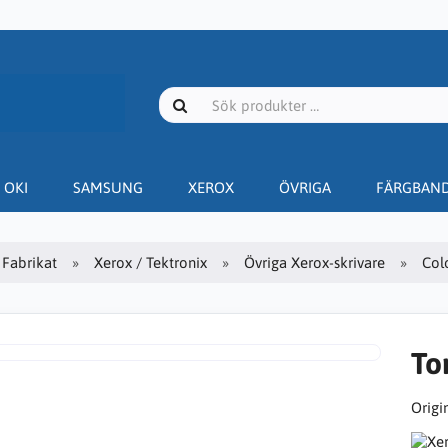
OKI
SAMSUNG
XEROX
ÖVRIGA
FÄRGBAN
Fabrikat
Xerox / Tektronix
Övriga Xerox-skrivare
Col
To
Origin