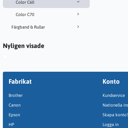
Color C60
Color C70
Färgband & Rullar
Nyligen visade
Fabrikat
Konto
Brother
Kundservice
Canon
Nationella ins
Epson
Skapa konto
HP
Logga in