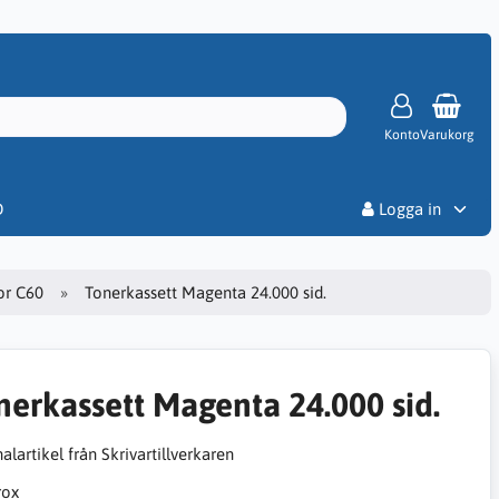
Konto
Varukorg
Priser
D
Logga in
or C60
Tonerkassett Magenta 24.000 sid.
nerkassett Magenta 24.000 sid.
alartikel från Skrivartillverkaren