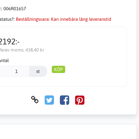
::
006R01657
status?:
Beställningsvara: Kan innebära lång leveranstid
2192:-
Varav moms:
438,40 kr
Antal
KÖP
st