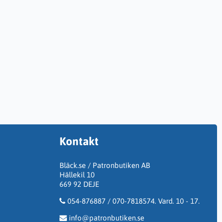
Kontakt
Bläck.se / Patronbutiken AB
Hällekil 10
669 92 DEJE
054-876887 / 070-7818574. Vard. 10 - 17.
info@patronbutiken.se