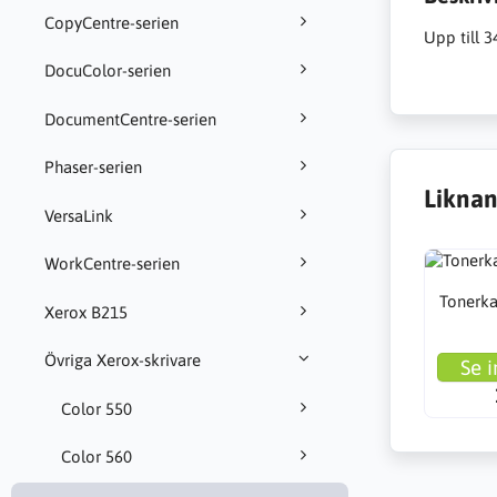
CopyCentre-serien
Upp till 
DocuColor-serien
DocumentCentre-serien
Phaser-serien
Liknan
VersaLink
WorkCentre-serien
Tonerkas
Xerox B215
Övriga Xerox-skrivare
Se i
Color 550
Color 560