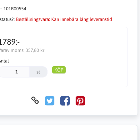
::
101R00554
status?:
Beställningsvara: Kan innebära lång leveranstid
1789:-
Varav moms:
357,80 kr
Antal
KÖP
st