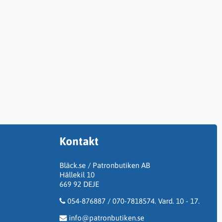
Kontakt
Bläck.se / Patronbutiken AB
Hällekil 10
669 92 DEJE
054-876887 / 070-7818574. Vard. 10 - 17.
info@patronbutiken.se