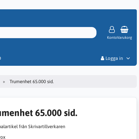
Konto
Varukorg
Priser
D
Logga in
Trumenhet 65.000 sid.
umenhet 65.000 sid.
alartikel från Skrivartillverkaren