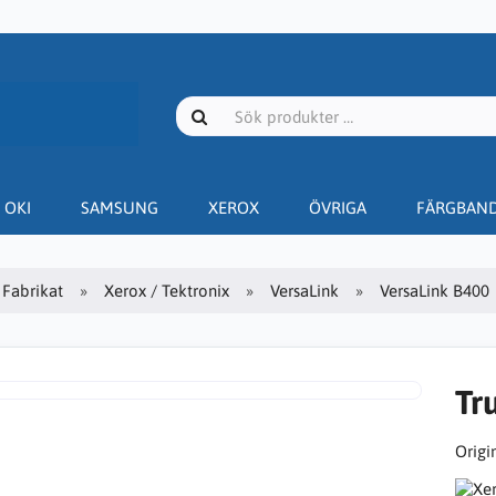
OKI
SAMSUNG
XEROX
ÖVRIGA
FÄRGBAN
Fabrikat
Xerox / Tektronix
VersaLink
VersaLink B400
Tr
Origin