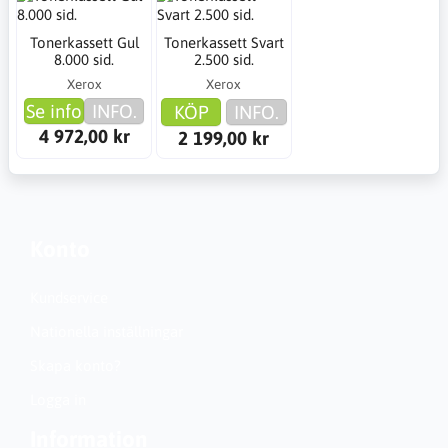
Tonerkassett Gul
Tonerkassett Svart
8.000 sid.
2.500 sid.
Xerox
Xerox
Se info
INFO.
KÖP
INFO.
4 972,00 kr
2 199,00 kr
Konto
Kundservice
Nationella inställningar
Skapa konto?
Logga in
Information