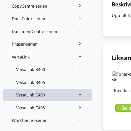
Beskriv
CopyCentre-serien
Upp till 
DocuColor-serien
DocumentCentre-serien
Phaser-serien
Liknan
VersaLink
VersaLink B400
VersaLink B405
Tonerkass
VersaLink C400
Se i
VersaLink C405
WorkCentre-serien