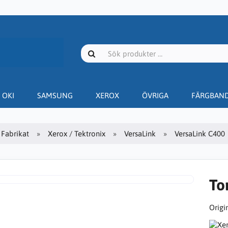
OKI
SAMSUNG
XEROX
ÖVRIGA
FÄRGBAN
Fabrikat
Xerox / Tektronix
VersaLink
VersaLink C400
To
Origin