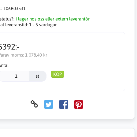
::
106R03531
status?:
I lager hos oss eller extern leverantör
l leveranstid:
1 - 5 vardagar.
5392:-
Varav moms:
1 078,40 kr
Antal
KÖP
st