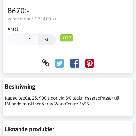
8670:-
Varav moms:
1 734,00 kr
Antal
KÖP
st
Beskrivning
Kapacitet:Ca. 25. 900 sidor vid 5% täckningsgradPassar till
följande maskiner:Xerox WorkCentre 3655
Liknande produkter