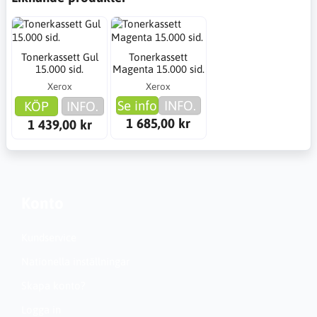
Tonerkassett Gul
Tonerkassett
15.000 sid.
Magenta 15.000 sid.
Xerox
Xerox
Se info
INFO.
KÖP
INFO.
1 685,00 kr
1 439,00 kr
Konto
Kundservice
Nationella inställningar
Skapa konto?
Logga in