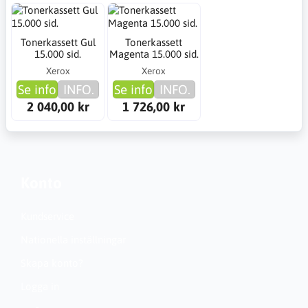
Tonerkassett Gul
Tonerkassett
15.000 sid.
Magenta 15.000 sid.
Xerox
Xerox
Se info
INFO.
Se info
INFO.
2 040,00 kr
1 726,00 kr
Konto
Kundservice
Nationella inställningar
Skapa konto?
Logga in