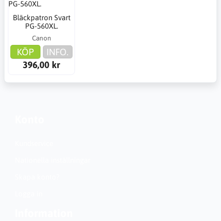
Bläckpatron Svart
PG-560XL.
Canon
KÖP
INFO.
396,00 kr
Konto
Kundservice
Nationella inställningar
Skapa konto?
Logga in
Information