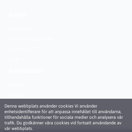
Konto
Kundservice
Nationella inställningar
Skapa konto?
Logga in
Information
Köpvillkor
Om Oss
Personuppgiftspolicy (GDPR)
Denna webbplats använder cookies Vi använder
enhetsidentifierare för att anpassa innehållet till användarna,
Om Cookies
tillhandahålla funktioner för sociala medier och analysera vår
trafik. Du godkänner våra cookies vid fortsatt användande av
vår webbplats.