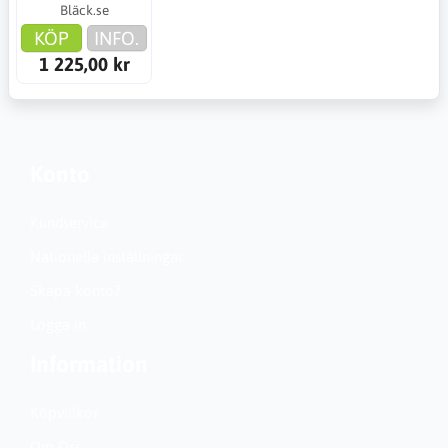
Bläck.se
KÖP
INFO.
1 225,00 kr
Konto
Kundservice
Nationella inställningar
Skapa konto?
Logga in
Information
Köpvillkor
Om Oss