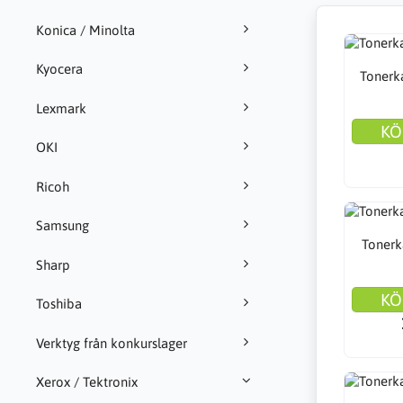
Konica / Minolta
Kyocera
Tonerka
Lexmark
KÖ
OKI
Ricoh
Samsung
Tonerk
Sharp
KÖ
Toshiba
Verktyg från konkurslager
Xerox / Tektronix