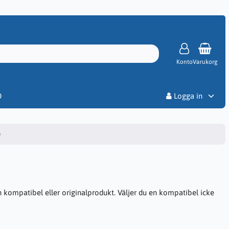
Konto
Varukorg
Priser
D
Logga in
0
 kompatibel eller originalprodukt. Väljer du en kompatibel icke