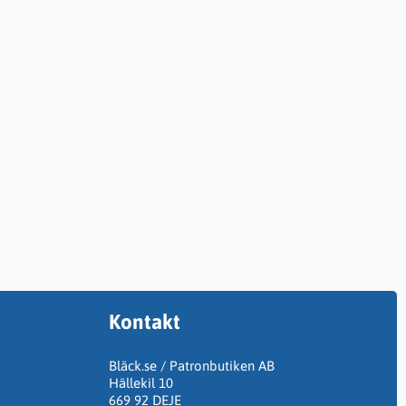
Kontakt
Bläck.se / Patronbutiken AB
Hällekil 10
669 92 DEJE