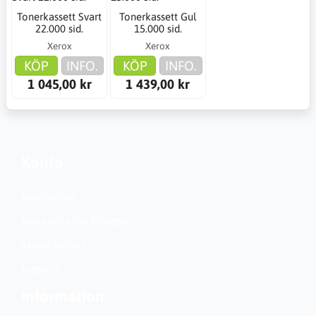
Tonerkassett Svart
Tonerkassett Gul
22.000 sid.
15.000 sid.
Xerox
Xerox
KÖP
INFO.
KÖP
INFO.
1 045,00 kr
1 439,00 kr
Konto
Kundservice
Nationella inställningar
Skapa konto?
Logga in
Information