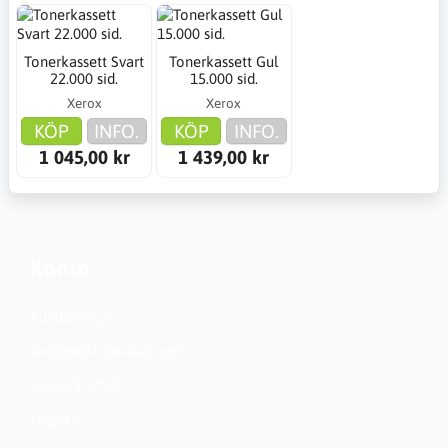
Tonerkassett Svart
Tonerkassett Gul
22.000 sid.
15.000 sid.
Xerox
Xerox
KÖP
INFO.
KÖP
INFO.
1 045,00 kr
1 439,00 kr
Konto
Kundservice
Nationella inställningar
Skapa konto?
Logga in