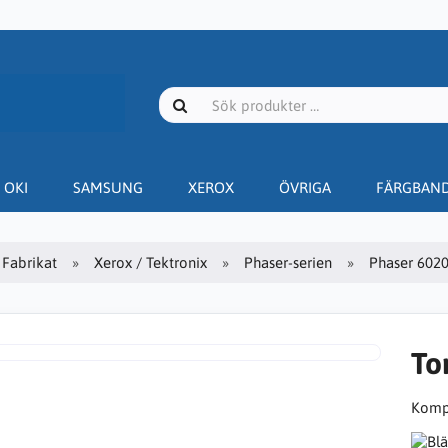
OKI
SAMSUNG
XEROX
ÖVRIGA
FÄRGBAN
Fabrikat
Xerox / Tektronix
Phaser-serien
Phaser 602
To
Kompa