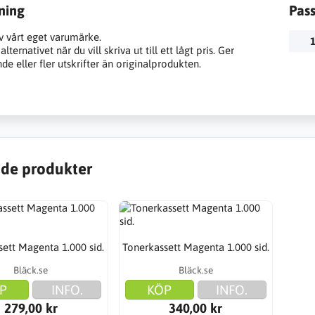
ning
Pas
v vårt eget varumärke.
1
lternativet när du vill skriva ut till ett lågt pris. Ger
e eller fler utskrifter än originalprodukten.
de produkter
ett Magenta 1.000 sid.
Tonerkassett Magenta 1.000 sid.
Bläck.se
Bläck.se
P
INFO.
KÖP
INFO.
279,00 kr
340,00 kr