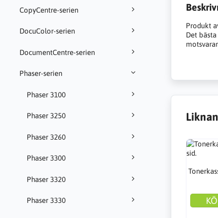
Beskriv
CopyCentre-serien
Produkt a
DocuColor-serien
Det bästa a
motsvarand
DocumentCentre-serien
Phaser-serien
Phaser 3100
Liknan
Phaser 3250
Phaser 3260
Phaser 3300
Tonerkass
Phaser 3320
KÖ
Phaser 3330