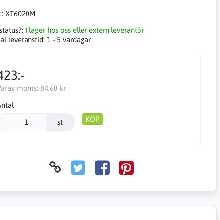
::
XT6020M
status?:
I lager hos oss eller extern leverantör
l leveranstid:
1 - 5 vardagar.
423:-
Varav moms:
84,60 kr
Antal
KÖP
st