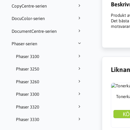
Beskriv
CopyCentre-serien
Produkt a
DocuColor-serien
Det bästa a
motsvarand
DocumentCentre-serien
Phaser-serien
Phaser 3100
Liknan
Phaser 3250
Phaser 3260
Phaser 3300
Tonerka
Phaser 3320
KÖ
Phaser 3330