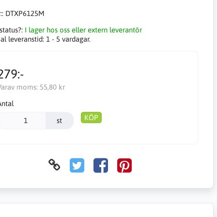
::
DTXP6125M
status?:
I lager hos oss eller extern leverantör
l leveranstid:
1 - 5 vardagar.
279:-
Varav moms:
55,80 kr
Antal
KÖP
st