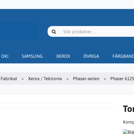
OKI
SAMSUNG
XEROX
ÖVRIGA
FÄRGBAN
Fabrikat
Xerox / Tektronix
Phaser-serien
Phaser 612
To
Kompa