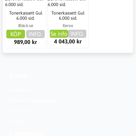
Tonerkassett Gul
Tonerkassett Gul
6.000 sid.
6.000 sid.
Bläck.se
Xerox
Se info
INFO.
KÖP
INFO.
4 043,00 kr
989,00 kr
Konto
Kundservice
Nationella inställningar
Skapa konto?
Logga in
Information