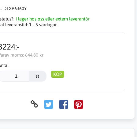
::
DTXP6360Y
status?:
I lager hos oss eller extern leverantör
l leveranstid:
1 - 5 vardagar.
3224:-
Varav moms:
644,80 kr
Antal
KÖP
st