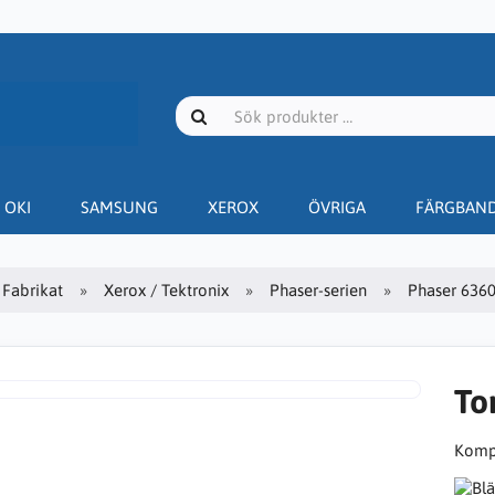
OKI
SAMSUNG
XEROX
ÖVRIGA
FÄRGBAN
Fabrikat
Xerox / Tektronix
Phaser-serien
Phaser 636
To
Kompa