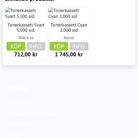
Tonerkassett Svart
Tonerkassett Cyan
5.500 sid.
1.000 sid
Bläck.se
Xerox
KÖP
INFO.
KÖP
INFO.
712,00 kr
1 745,00 kr
Konto
Kundservice
Nationella inställningar
Skapa konto?
Logga in