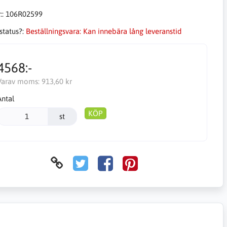
::
106R02599
status?:
Beställningsvara: Kan innebära lång leveranstid
4568:-
Varav moms:
913,60 kr
Antal
KÖP
st