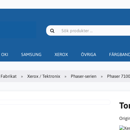
OKI
SAMSUNG
XEROX
ÖVRIGA
FÄRGBAN
Fabrikat
Xerox / Tektronix
Phaser-serien
Phaser 710
To
Origin