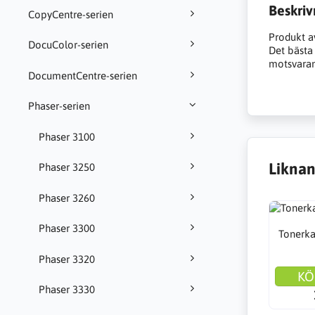
Beskriv
CopyCentre-serien
Produkt a
DocuColor-serien
Det bästa a
motsvarand
DocumentCentre-serien
Phaser-serien
Phaser 3100
Liknan
Phaser 3250
Phaser 3260
Phaser 3300
Tonerkas
Phaser 3320
KÖ
Phaser 3330