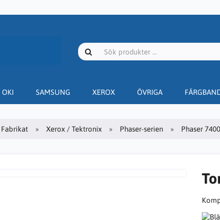
OKI
SAMSUNG
XEROX
ÖVRIGA
FÄRGBAN
Fabrikat
Xerox / Tektronix
Phaser-serien
Phaser 740
To
Kompa