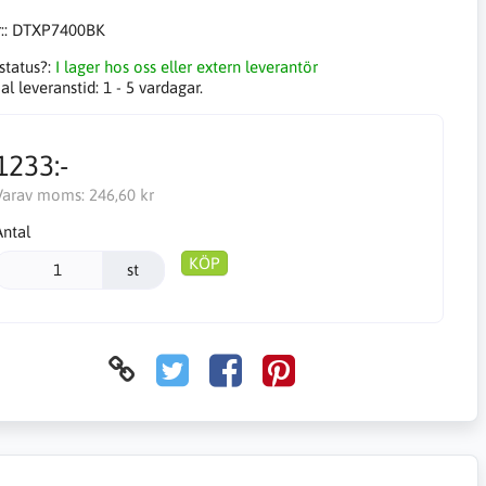
::
DTXP7400BK
status?:
I lager hos oss eller extern leverantör
l leveranstid:
1 - 5 vardagar.
1233:-
Varav moms:
246,60 kr
Antal
KÖP
st