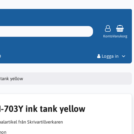
Konto
Varukorg
Priser
D
Logga in
 tank yellow
I-703Y ink tank yellow
alartikel från Skrivartillverkaren