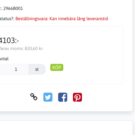
::
2966B001
status?:
Beställningsvara: Kan innebära lång leveranstid
4103:-
Varav moms:
820,60 kr
Antal
KÖP
st