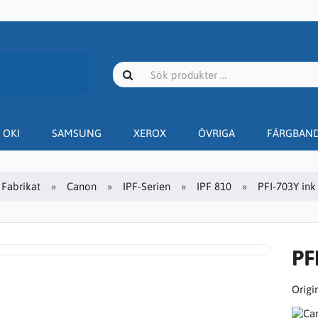
OKI
SAMSUNG
XEROX
ÖVRIGA
FÄRGBAN
Fabrikat
Canon
IPF-Serien
IPF 810
PFI-703Y ink
PF
Origin