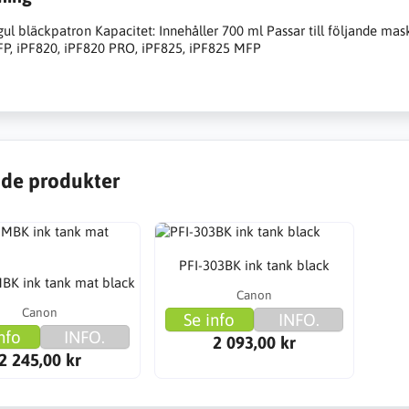
gul bläckpatron Kapacitet: Innehåller 700 ml Passar till följande 
P, iPF820, iPF820 PRO, iPF825, iPF825 MFP
de produkter
PFI-303BK ink tank black
BK ink tank mat black
Canon
Canon
Se info
INFO.
nfo
INFO.
2 093,00 kr
2 245,00 kr