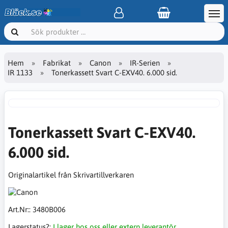
Hem
Fabrikat
Canon
IR-Serien
IR 1133
Tonerkassett Svart C-EXV40. 6.000 sid.
Tonerkassett Svart C-EXV40.
6.000 sid.
Originalartikel från Skrivartillverkaren
Art.Nr::
3480B006
Lagerstatus?:
I lager hos oss eller extern leverantör