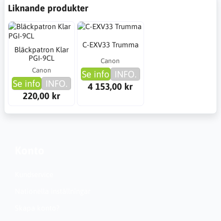
Liknande produkter
C-EXV33 Trumma
Bläckpatron Klar
PGI-9CL
Canon
Canon
Se info
INFO.
Se info
INFO.
4 153,00 kr
220,00 kr
Konto
Kundservice
Nationella inställningar
Skapa konto?