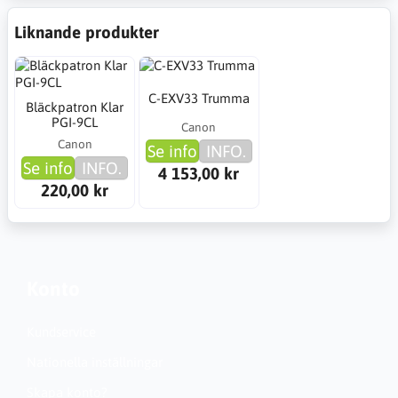
Liknande produkter
C-EXV33 Trumma
Bläckpatron Klar
PGI-9CL
Canon
Canon
Se info
INFO.
Se info
INFO.
4 153,00 kr
220,00 kr
Konto
Kundservice
Nationella inställningar
Skapa konto?