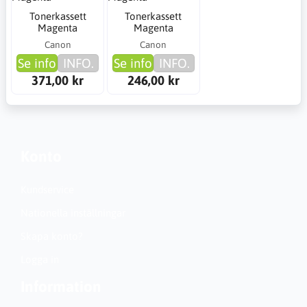
Tonerkassett
Tonerkassett
Magenta
Magenta
Canon
Canon
Se info
INFO.
Se info
INFO.
371,00 kr
246,00 kr
Konto
Kundservice
Nationella inställningar
Skapa konto?
Logga in
Information