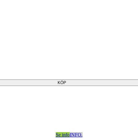
KÖP
Se info
INFO.