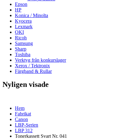
Epson
HP
Konica / Minolta
Kyocera
Lexmark
OKI
Ricoh
Samsung
Sharp
Toshiba
Verktyg från konkurslager
Xerox / Tektronix
Färgband & Rullar
Nyligen visade
Hem
Fabrikat
Canon
LBP-Serien
LBP 312
Tonerkassett Svart Nr. 041