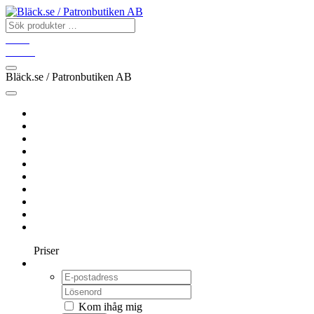
Konto
Varukorg
Bläck.se / Patronbutiken AB
Hem
BROTHER
CANON
EPSON
HP
OKI
SAMSUNG
XEROX
ÖVRIGA
FÄRGBAND
Priser
Logga in
Kom ihåg mig