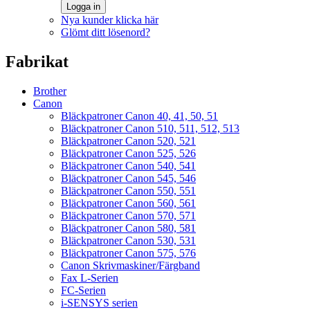
Logga in
Nya kunder klicka här
Glömt ditt lösenord?
Fabrikat
Brother
Canon
Bläckpatroner Canon 40, 41, 50, 51
Bläckpatroner Canon 510, 511, 512, 513
Bläckpatroner Canon 520, 521
Bläckpatroner Canon 525, 526
Bläckpatroner Canon 540, 541
Bläckpatroner Canon 545, 546
Bläckpatroner Canon 550, 551
Bläckpatroner Canon 560, 561
Bläckpatroner Canon 570, 571
Bläckpatroner Canon 580, 581
Bläckpatroner Canon 530, 531
Bläckpatroner Canon 575, 576
Canon Skrivmaskiner/Färgband
Fax L-Serien
FC-Serien
i-SENSYS serien