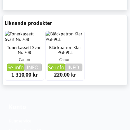
Liknande produkter
Tonerkassett Svart
Bläckpatron Klar
Nr. 708
PGI-9CL
Canon
Canon
Se info
INFO.
Se info
INFO.
1 310,00 kr
220,00 kr
Konto
Kundservice