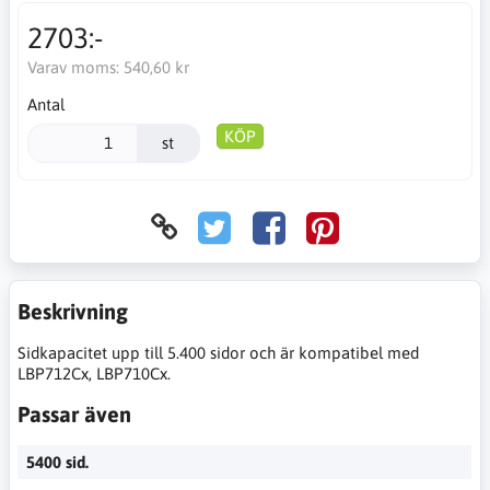
2703:-
Varav moms:
540,60 kr
Antal
KÖP
st
Beskrivning
Sidkapacitet upp till 5.400 sidor och är kompatibel med
LBP712Cx, LBP710Cx.
Passar även
5400 sid.