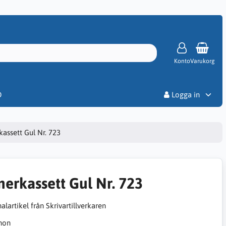
Konto
Varukorg
Priser
D
Logga in
kassett Gul Nr. 723
nerkassett Gul Nr. 723
alartikel från Skrivartillverkaren