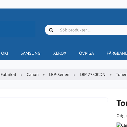
OKI
SAMSUNG
XEROX
ÖVRIGA
FÄRGBAN
Fabrikat
Canon
LBP-Serien
LBP 7750CDN
Toner
To
Origin