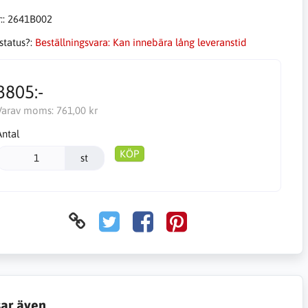
::
2641B002
status?:
Beställningsvara: Kan innebära lång leveranstid
3805:-
Varav moms:
761,00 kr
Antal
KÖP
st
sar även