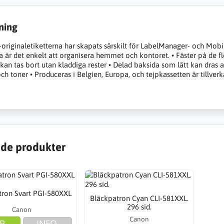
ning
riginaletiketterna har skapats särskilt för LabelManager- och Mobil
a är det enkelt att organisera hemmet och kontoret. • Fäster på de fle
 kan tas bort utan kladdiga rester • Delad baksida som lätt kan dras a
ch toner • Produceras i Belgien, Europa, och tejpkassetten är tillver
de produkter
tron Svart PGI-580XXL
Bläckpatron Cyan CLI-581XXL.
296 sid.
Canon
Canon
P
INFO.