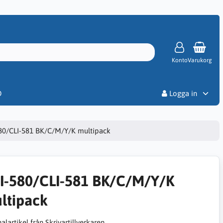
Konto
Varukorg
Priser
D
Logga in
80/CLI-581 BK/C/M/Y/K multipack
I-580/CLI-581 BK/C/M/Y/K
ltipack
alartikel från Skrivartillverkaren