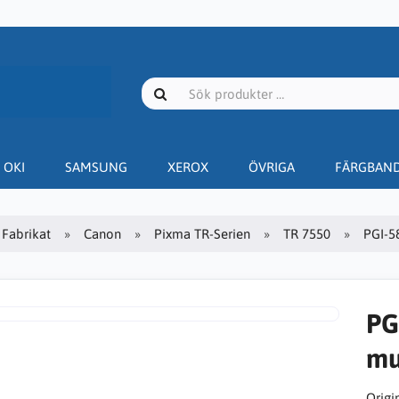
OKI
SAMSUNG
XEROX
ÖVRIGA
FÄRGBAN
Fabrikat
Canon
Pixma TR-Serien
TR 7550
PGI-5
PG
mu
Origin