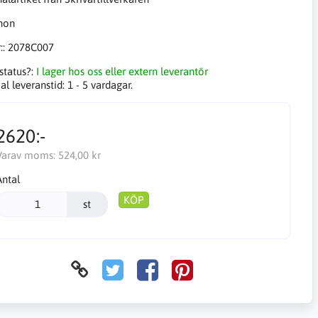
::
2078C007
status?:
I lager hos oss eller extern leverantör
l leveranstid:
1 - 5 vardagar.
2620:-
Varav moms:
524,00 kr
Antal
KÖP
st