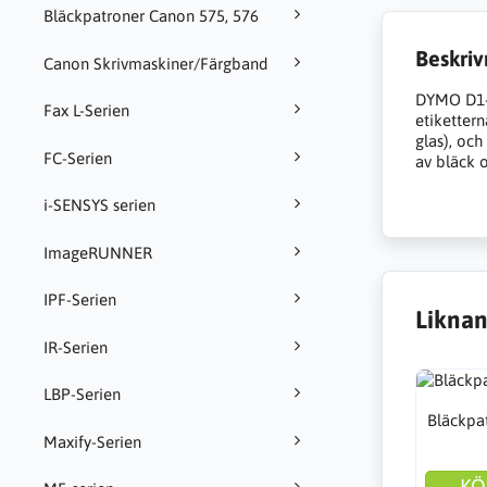
Bläckpatroner Canon 575, 576
Beskriv
Canon Skrivmaskiner/Färgband
DYMO D1-o
Fax L-Serien
etikettern
glas), och
FC-Serien
av bläck o
i-SENSYS serien
ImageRUNNER
IPF-Serien
Liknan
IR-Serien
LBP-Serien
Bläckpa
Maxify-Serien
KÖ