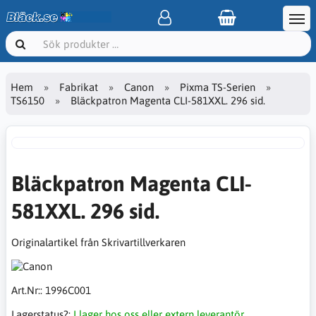
Hem
Fabrikat
Canon
Pixma TS-Serien
TS6150
Bläckpatron Magenta CLI-581XXL. 296 sid.
Bläckpatron Magenta CLI-
581XXL. 296 sid.
Originalartikel från Skrivartillverkaren
Art.Nr::
1996C001
Lagerstatus?:
I lager hos oss eller extern leverantör