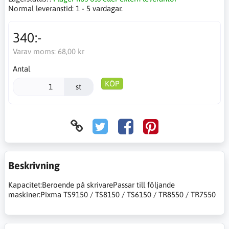
Normal leveranstid:
1 - 5 vardagar.
340:-
Varav moms:
68,00 kr
Antal
KÖP
st
Beskrivning
Kapacitet:Beroende på skrivarePassar till följande
maskiner:Pixma TS9150 / TS8150 / TS6150 / TR8550 / TR7550