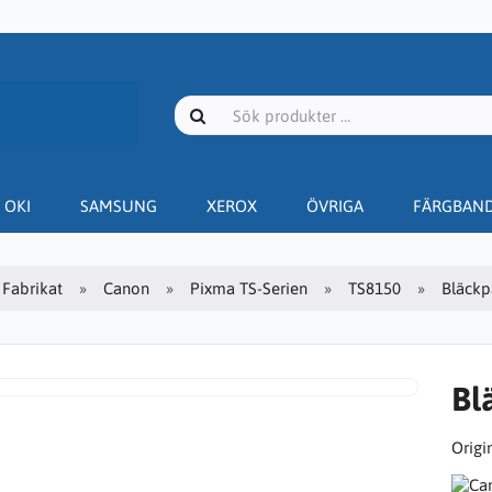
OKI
SAMSUNG
XEROX
ÖVRIGA
FÄRGBAN
Fabrikat
Canon
Pixma TS-Serien
TS8150
Bläckp
Bl
Origin