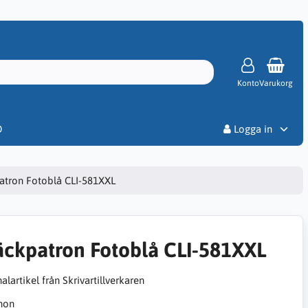
Konto
Varukorg
Priser
D
Logga in
atron Fotoblå CLI-581XXL
äckpatron Fotoblå CLI-581XXL
alartikel från Skrivartillverkaren