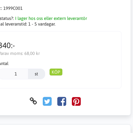
::
1999C001
status?:
I lager hos oss eller extern leverantör
l leveranstid:
1 - 5 vardagar.
340:-
Varav moms:
68,00 kr
Antal
KÖP
st