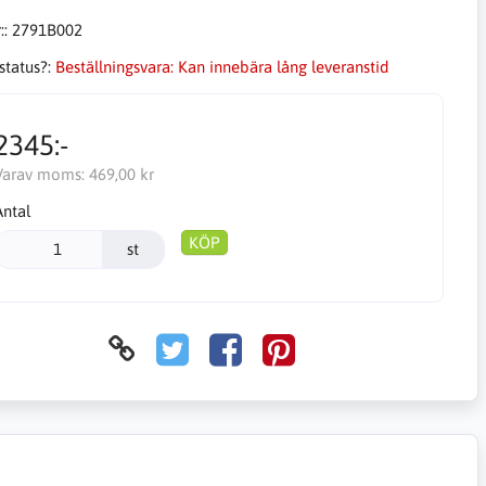
::
2791B002
status?:
Beställningsvara: Kan innebära lång leveranstid
2345:-
Varav moms:
469,00 kr
Antal
KÖP
st