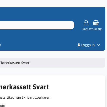
Konto
Varukorg
Priser
D
Logga in
Tonerkassett Svart
nerkassett Svart
alartikel från Skrivartillverkaren