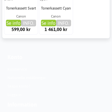
Tonerkassett Svart
Tonerkassett Cyan
Canon
Canon
Se info
INFO.
Se info
INFO.
599,00 kr
1 461,00 kr
Konto
Kundservice
Nationella inställningar
Skapa konto?
Logga in
Information